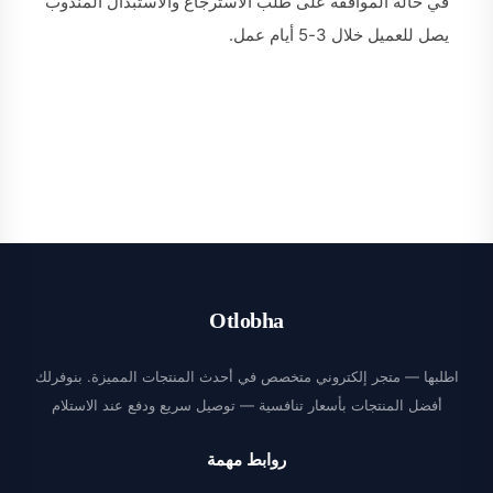
في حالة الموافقة على طلب الاسترجاع والاستبدال المندوب
يصل للعميل خلال 3-5 أيام عمل.
Otlobha
اطلبها — متجر إلكتروني متخصص في أحدث المنتجات المميزة. بنوفرلك
أفضل المنتجات بأسعار تنافسية — توصيل سريع ودفع عند الاستلام
روابط مهمة