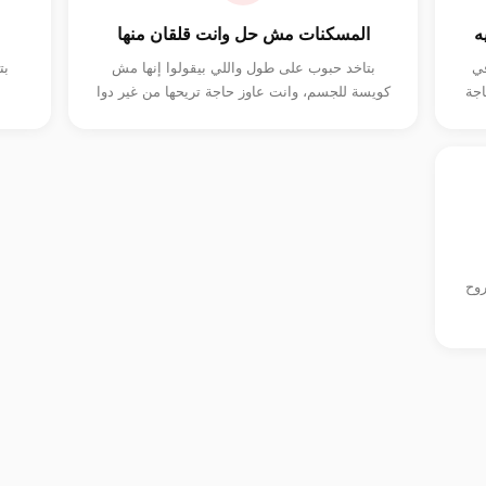
ه
المسكنات مش حل وانت قلقان منها
في
بتاخد حبوب على طول واللي بيقولوا إنها مش
بت
جة
كويسة للجسم، وانت عاوز حاجة تريحها من غير دوا
روح