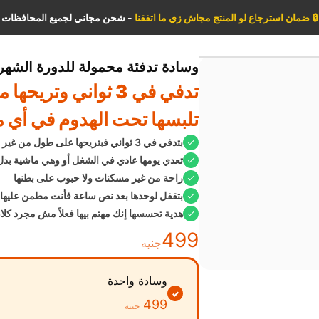
🔒
ضمان استرجاع لو المنتج مجاش زي ما اتفقنا
- شحن مجاني لجميع المحافظات
وسادة تدفئة محمولة للدورة الشهر
الأكثر طلباً للهدايا 💗
تدفي في 3 ثواني وت
تلبسها تحت الهدوم في أي 
بتدفي في 3 ثواني فبتريحها على طول من غير ما تستنى ولا تتألم
تعدي يومها عادي في الشغل أو وهي ماشية بدل
راحة من غير مسكنات ولا حبوب على بطنها
بتقفل لوحدها بعد نص ساعة فأنت مطمن عليها 
هدية تحسسها إنك مهتم بيها فعلاً مش مجرد كلا
499
جنيه
وسادة واحدة
✓
499
جنيه