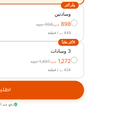
وفّر أكتر
وسادتين
✓
898
998 جنيه
جنيه
449
/ قطعة
جنيه
الأكثر طلباً
3 وسادات
✓
1,272
1,497 جنيه
جنيه
424
/ قطعة
جنيه
اطلب
دفع عند ا