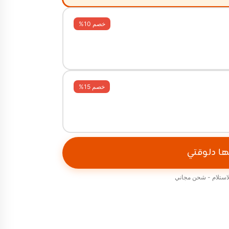
خصم 10%
خصم 15%
ها دلوقتي
لاستلام - شحن مجاني