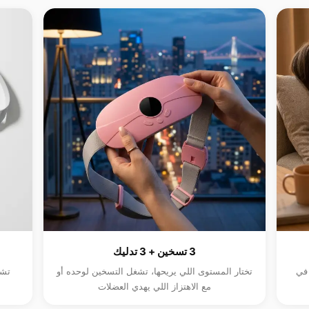
3 تسخين + 3 تدليك
لحد 60 درجة في
تختار المستوى اللي يريحها، تشغل التسخين لوحده أو
تشح
مع الاهتزاز اللي يهدي العضلات