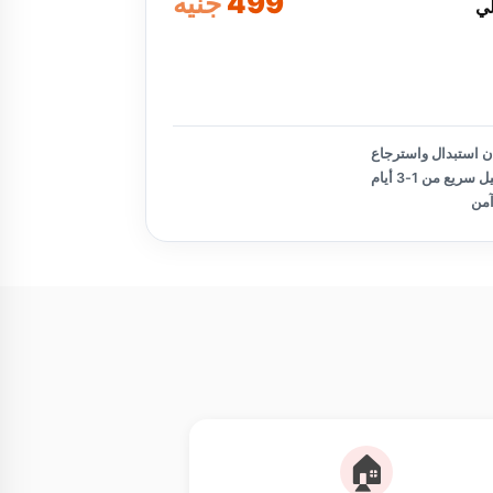
499
جنيه
لي
تأكيد الطلب
 استبدال واسترجاع
سريع من 1-3 أيام
آمن
🏠