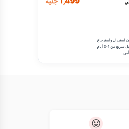
1,499
جنيه
لي
تأكيد الطلب
 استبدال واسترجاع
سريع من 1-3 أيام
آمن
😟