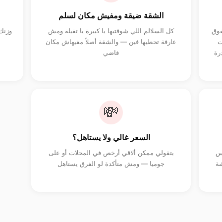
الشقة ضيقة ومفيش مكان لسلم
فوق
كل السلالم اللي شوفتيها يا كبيرة يا تقيلة ومش
وزنك 
ت
عارفة تحطيها فين — والشقة أصلاً مفيهاش مكان
رة
فاضي
💸
السعر غالي ولا يستاهل؟
فس
بتقولي ممكن ألاقي أرخص في المحلات أو على
شة
جوميا — ومش متأكدة لو الفرق يستاهل