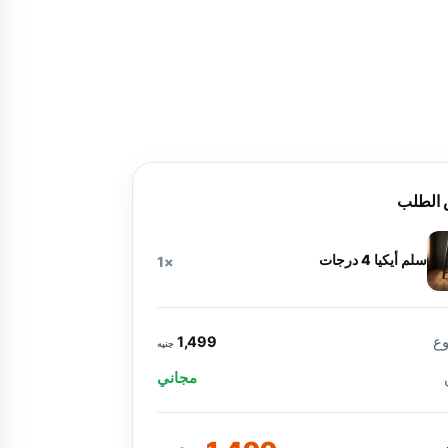
الطلب
سلم أيكيا 4 درجات
×1
ع
1,499
جنيه
مجاني