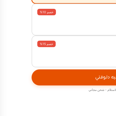
خصم 10%
خصم 15%
يه دلوقتي
لاستلام - شحن مجاني