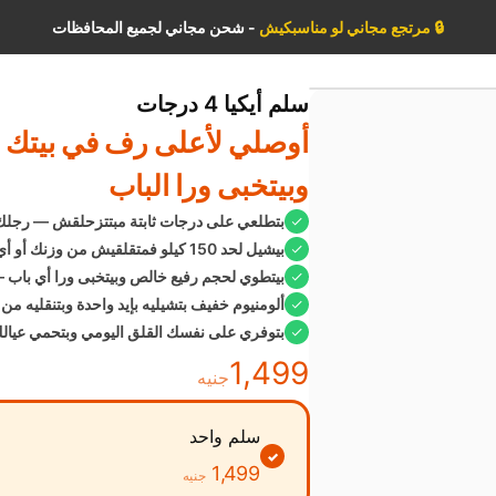
🔒
مرتجع مجاني لو مناسبكيش
- شحن مجاني لجميع المحافظات
سلم أيكيا 4 درجات
أمان وراحة بال
أوصلي لأعلى رف في بيتك 
وبيتخبى ورا الباب
بتطلعي على درجات ثابتة مبتتزحلقش — رجلك 
بيشيل لحد 150 كيلو فمتقلقيش من وزنك أو أي حمل فوقيكي
بيتطوي لحجم رفيع خالص وبيتخبى ورا أي با
ألومنيوم خفيف بتشيليه بإيد واحدة وبتنقليه من
بتوفري على نفسك القلق اليومي وبتحمي عيال
1,499
جنيه
سلم واحد
✓
1,499
جنيه