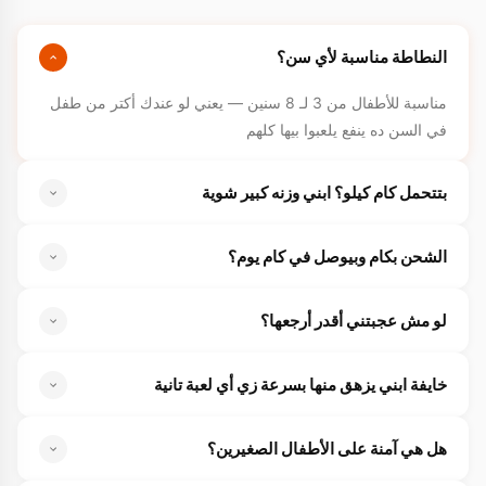
النطاطة مناسبة لأي سن؟
مناسبة للأطفال من 3 لـ 8 سنين — يعني لو عندك أكتر من طفل
في السن ده ينفع يلعبوا بيها كلهم
بتتحمل كام كيلو؟ ابني وزنه كبير شوية
الخامة قوية وبتتحمل لحد 90 كيلو — فمتقلقيش خالص حتى لو
الشحن بكام وبيوصل في كام يوم؟
ابنك وزنه كبير هتستحمله تمام
الشحن مجاني لكل محافظات مصر، وبيوصلك لحد البيت. والدفع
لو مش عجبتني أقدر أرجعها؟
عند الاستلام يعني مش بتدفعي غير لما يبقى في إيدك
طبعاً — معاكي ضمان استبدال واسترجاع 15 يوم بدون أي شروط.
خايفة ابني يزهق منها بسرعة زي أي لعبة تانية
لو لأي سبب مش مناسبة رجعيها واسترجعي فلوسك كاملة
شكل الباندا الكيوت والنط نفسه بيخلي الطفل يحبها ومش بيمل
هل هي آمنة على الأطفال الصغيرين؟
منها بسهولة — وده اللي بتقوله كل الأمهات اللي جربوها. وحتى لو
حصل ده — عندك 15 يوم ترجعيها