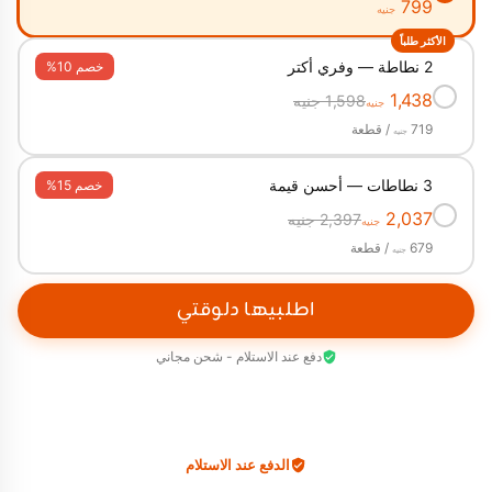
799
جنيه
الأكثر طلباً
2 نطاطة — وفري أكتر
خصم 10%
✓
1,438
1,598 جنيه
جنيه
719
/ قطعة
جنيه
3 نطاطات — أحسن قيمة
خصم 15%
✓
2,037
2,397 جنيه
جنيه
679
/ قطعة
جنيه
اطلبيها دلوقتي
دفع عند الاستلام - شحن مجاني
الدفع عند الاستلام