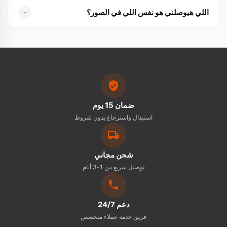
أيوه تماماً — مصممة بشكل آمن للأطفال ومش فيها أي حواف
اللي هيوصلني هو نفس اللي في الصور؟
حادة. والطفل بيتعلم التوازن عليها بسرعة
أيوه بالظبط — اللي بتشوفيه في الصور هو نفس اللي هيوصلك.
ولو وصلك حاجة مختلفة عندك حق الاسترجاع خلال 15 يوم
ضمان 15 يوم
استبدال واسترجاع بدون شروط
شحن مجاني
توصيل سريع من 1-3 أيام
دعم 24/7
فريق خدمة عملاء متخصص