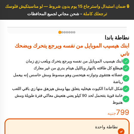
🔒
ضمان استبدال واسترجاع 15 يوم بدون شروط — لو مناسبتكيش فلوسك
ترجعلك كاملة
- شحن مجاني لجميع المحافظات
نطاطة باندا
ابنك هيسيب الموبايل من نفسه ويرجع يتحرك ويضحك
تاني
ابنك هيسيب الموبايل من نفسه ويرجع يتحرك ويلعب زي زمان
هيطلع كل طاقته بالنهار وبالليل هينام بدري من غير معارك
عضلاته هتتقوى وتوازنه هيتحسن وهو مبسوط ومش حاسس إنه بيعمل
رياضة
شكل الباندا الكيوت هيخليه يتعلق بيها ومش هيزهق منها زي باقي اللعب
خامة قوية بتتحمل لحد 90 كيلو يعني هتعيش معاكي فترة طويلة ومش
هتبوظ
799
جنيه
نطاطة واحدة
✓