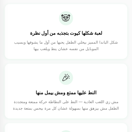
🐼
لعبة شكلها كيوت بتجذبه من أول نظرة
شكل الباندا المميز بيخلي الطفل يحبها من أول ما يشوفها ويسيب
الموبايل من نفسه عشان ينط ويلعب بيها
🎉
النط عليها ممتع ومش بيمل منها
مش زي اللعب العادية — النط على النطاطة حركة ممتعة ومتجددة
الطفل مش بيزهق منها بسهولة عشان كل مرة بيحس بمتعة جديدة