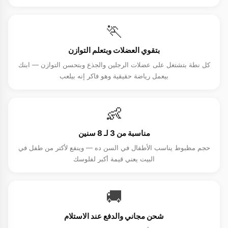
🏃
بتقوي العضلات وبتعلم التوازن
كل نطة بتشتغل على عضلات الرجلين والجذع وبتحسن التوازن — ابنك
بيعمل رياضة حقيقية وهو فاكر إنه بيلعب
👶
مناسبة من 3 لـ 8 سنين
حجم مظبوط يناسب الأطفال في السن ده — وينفع لأكتر من طفل في
البيت يعني قيمة أكبر لفلوسك
🚚
شحن مجاني والدفع عند الاستلام