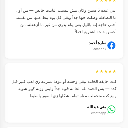
★★★★★
ابني عنده 5 سنين وكان مش بيسيب التابلت خالص — من أول
ما النطاطة وصلت حبها جداً وبقى كل يوم ينط عليها من نفسه.
أحلى حاجة إنه بالليل بقى ينام بدري من غير ما أزعقله. من
أحسن حاجة اشتريتها فعلاً
سارة أحمد
Facebook
★★★★★
كنت خايفة الخامة تبقى وحشة أو تبوظ بسرعة زي لعب كتير قبل
كده — بس الحمد لله الخامة قوية جداً وابني وزنه كبير شوية
ومع كده متحملت معاه تمام. شكلها زي الصور بالظبط
منى عبدالله
WhatsApp