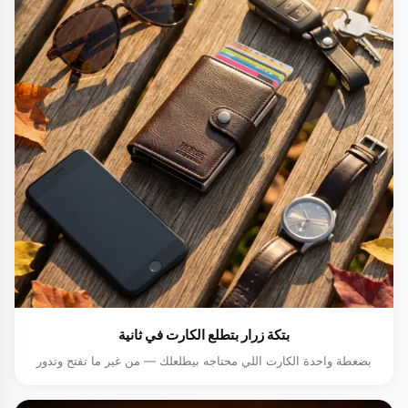
بتكة زرار بتطلع الكارت في ثانية
بضغطة واحدة الكارت اللي محتاجه بيطلعلك — من غير ما تفتح وتدور