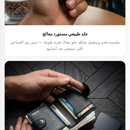
جلد طبيعي مستورد معالج
ملمسه فخم وبيفضل شكله حلو معاك فترة طويلة — مش زي الصناعي
اللي بيتقشر بعد أسابيع