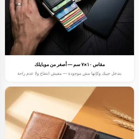
مقاس ١٠×٧ سم — أصغر من موبايلك
بتدخل جيبك وكإنها مش موجودة — مفيش انتفاخ ولا عدم راحة