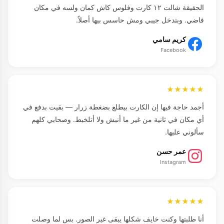
الحقيقة شالت ١٢ كارت وفلوس كاش كمان ولسه في مكان
فاضي. وبتدخل جيبي ومش حاسس بيها أصلاً.
كريم سامي
Facebook
★★★★★
أجمد حاجة فيها إن الكارت بيطلع بضغطة زرار — بقيت بدفع في
أي مكان في ثانية من غير ما أنبش ولا أتلخبط. وصحابي كلهم
سألوني عليها.
عمر حسن
Instagram
★★★★★
أنا طلبتها وكنت خايف شكلها يبقى غير الصور. بس لما وصلت