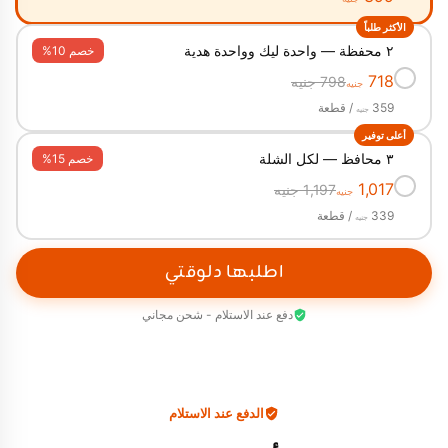
الأكثر طلباً
٢ محفظة — واحدة ليك وواحدة هدية
خصم 10%
✓
718
798 جنيه
جنيه
359
/ قطعة
جنيه
أعلى توفير
٣ محافظ — لكل الشلة
خصم 15%
✓
1,017
1,197 جنيه
جنيه
339
/ قطعة
جنيه
اطلبها دلوقتي
دفع عند الاستلام - شحن مجاني
الدفع عند الاستلام