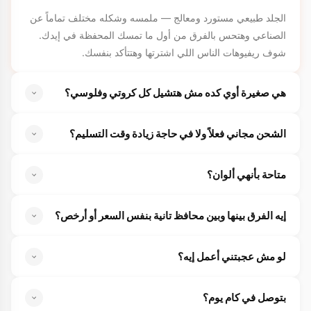
الجلد طبيعي مستورد ومعالج — ملمسه وشكله مختلف تماماً عن
الصناعي وهتحس بالفرق من أول ما تمسك المحفظة في إيدك.
شوف ريفيوهات الناس اللي اشترتها وهتتأكد بنفسك.
هي صغيرة أوي كده مش هتشيل كل كروتي وفلوسي؟
رغم إن مقاسها ١٠×٧ سم بس، إلا إنها بتشيل أكتر من ١٠ كروت
الشحن مجاني فعلاً ولا في حاجة زيادة وقت التسليم؟
وفلوس كاش كمان. يعني مش هتحتاج تسيب أي كارت ورا.
الشحن مجاني بجد لحد بيتك في أي مكان في مصر. مفيش أي
متاحة بأنهي ألوان؟
تكاليف زيادة خالص — السعر اللي بتشوفه هو اللي بتدفعه.
متاحة بـ ٣ ألوان عشان تختار اللي يناسب ستايلك. اختار لونك
إيه الفرق بينها وبين محافظ تانية بنفس السعر أو أرخص؟
المفضل وقت الطلب.
الفرق في ٣ حاجات — أولاً الجلد طبيعي مستورد معالج مش
لو مش عجبتني أعمل إيه؟
صناعي بيتقشر. ثانياً فيها بتكة زرار بتطلعلك الكارت في ثانية. ثالثاً
حجمها صغير وبتشيل أكتر من ١٠ كروت. قارن بنفسك مع أي
كلمنا على واتساب وهنرد عليك فوراً ونساعدك.
محفظة تانية.
بتوصل في كام يوم؟