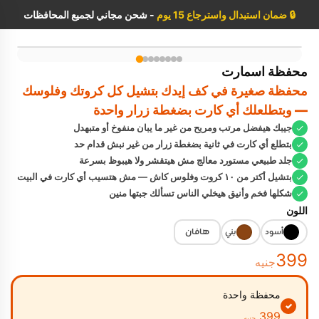
🔒
ضمان استبدال واسترجاع 15 يوم
- شحن مجاني لجميع المحافظات
جلد طبيعي مستورد
محفظة اسمارت
محفظة صغيرة في كف إيدك بتشيل كل كروتك وفلوسك
— وبتطلعلك أي كارت بضغطة زرار واحدة
جيبك هيفضل مرتب ومريح من غير ما يبان منفوخ أو متبهدل
بتطلع أي كارت في ثانية بضغطة زرار من غير نبش قدام حد
جلد طبيعي مستورد معالج مش هيتقشر ولا هيبوظ بسرعة
بتشيل أكتر من ١٠ كروت وفلوس كاش — مش هتسيب أي كارت في البيت
شكلها فخم وأنيق هيخلي الناس تسألك جبتها منين
اللون
هافان
أسود
بني
399
جنيه
محفظة واحدة
✓
399
جنيه