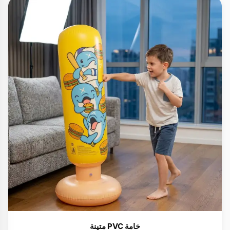
خامة PVC متينة