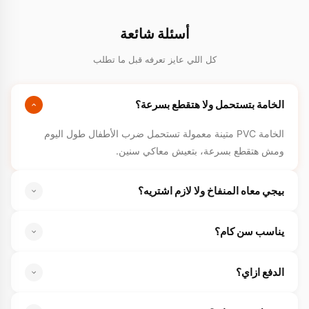
أسئلة شائعة
كل اللي عايز تعرفه قبل ما تطلب
الخامة بتستحمل ولا هتقطع بسرعة؟
الخامة PVC متينة معمولة تستحمل ضرب الأطفال طول اليوم
ومش هتقطع بسرعة، بتعيش معاكي سنين.
بيجي معاه المنفاخ ولا لازم اشتريه؟
بيجي بمنفاخ مجاني معاه، تنفخيه على طول من غير مصاريف
يناسب سن كام؟
زيادة.
طوله ١٢٠ سم يناسب من ٥ سنين لفوق، للصغير والكبير، تشتريها
الدفع ازاي؟
مرة وتفضل معاكي.
الدفع كاش عند الاستلام، تشوفي اللعبة الأول وبعدين تدفعي.