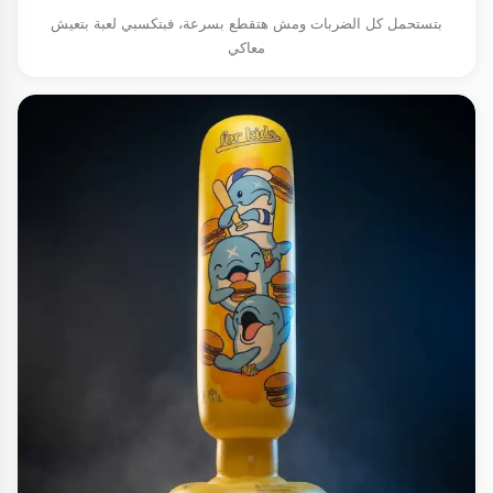
بتستحمل كل الضربات ومش هتقطع بسرعة، فبتكسبي لعبة بتعيش
معاكي