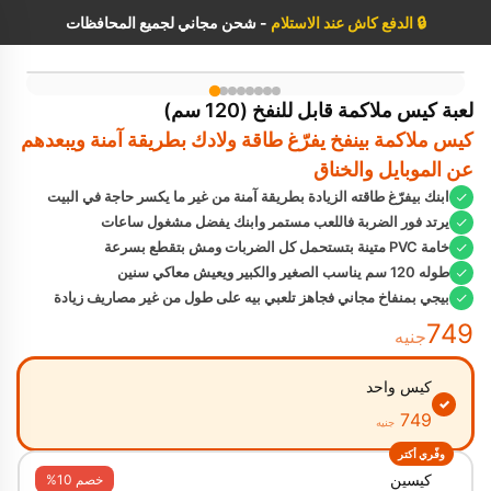
🔒
الدفع كاش عند الاستلام
- شحن مجاني لجميع المحافظات
بيجي بمنفاخ مجاني
لعبة كيس ملاكمة قابل للنفخ (120 سم)
كيس ملاكمة بينفخ يفرّغ طاقة ولادك بطريقة آمنة ويبعدهم
عن الموبايل والخناق
ابنك بيفرّغ طاقته الزيادة بطريقة آمنة من غير ما يكسر حاجة في البيت
يرتد فور الضربة فاللعب مستمر وابنك يفضل مشغول ساعات
خامة PVC متينة بتستحمل كل الضربات ومش بتقطع بسرعة
طوله 120 سم يناسب الصغير والكبير ويعيش معاكي سنين
بيجي بمنفاخ مجاني فجاهز تلعبي بيه على طول من غير مصاريف زيادة
749
جنيه
كيس واحد
✓
749
جنيه
وفّري أكتر
كيسين
خصم 10%