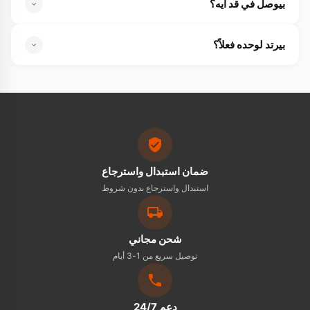
بيوصل في قد ايه؟
بيوصل لحد باب بيتك في أيام قليلة، والشحن متاح لكل
بيرتد لوحده فعلاً؟
المحافظات.
أيوة، يرتد فور الضربة فابنك يفضل يضرب من غير توقف وطاقته
كلها بتروح فيه.
ضمان استبدال واسترجاع
استبدال واسترجاع بدون شروط
شحن مجاني
توصيل سريع من 1-3 أيام
دعم 24/7