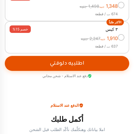
✓
1,348
1,498 جنيه
جنيه
674
/ قطعة
جنيه
الأكثر طلباً
٣ كيس
خصم 15%
✓
1,910
2,247 جنيه
جنيه
637
/ قطعة
جنيه
اطلبيه دلوقتي
دفع عند الاستلام - شحن مجاني
الدفع عند الاستلام
أكمل طلبك
املا بياناتك وهنكلّمك نأكّد الطلب قبل الشحن