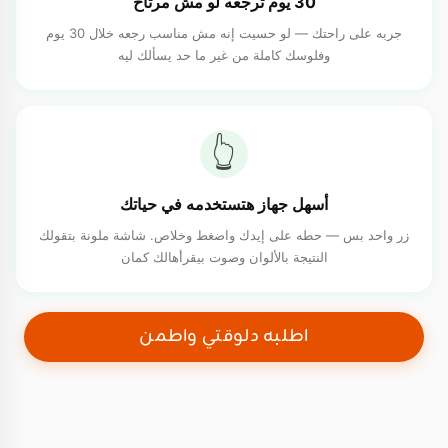
30 يوم ترجعه لو مش مرتاح
جربه على راحتك — لو حسيت إنه مش مناسب رجعه خلال 30 يوم
وفلوسك كاملة من غير ما حد يسألك ليه
👆
أسهل جهاز هتستخدمه في حياتك
زر واحد بس — حطه على إيدك واضغط وخلاص. شاشة ملونة بتقولك
النتيجة بالألوان وصوت بيقرأهالك كمان
اطلبه دلوقتي واطمن