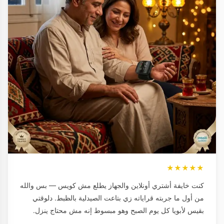
★★★★★
كنت خايفة أشتري أونلاين والجهاز يطلع مش كويس — بس والله
من أول ما جربته قراياته زي بتاعت الصيدلية بالظبط. دلوقتي
بقيس لأبويا كل يوم الصبح وهو مبسوط إنه مش محتاج ينزل.