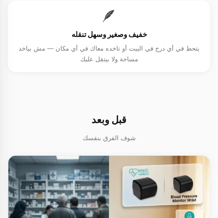
🪶
خفيف وصغير وسهل تنقله
يتحط في أي درج في البيت أو تاخده معاك في أي مكان — مش بياخد
مساحة ولا بيتقل عليك
قبل وبعد
شوف الفرق بنفسك