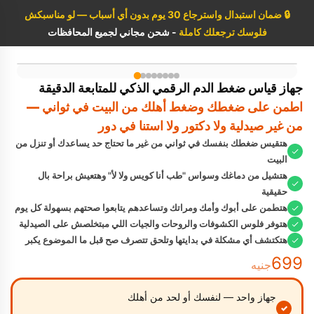
🔒
ضمان استبدال واسترجاع 30 يوم بدون أي أسباب — لو مناسبكش
فلوسك ترجعلك كاملة
- شحن مجاني لجميع المحافظات
جهاز قياس ضغط الدم الرقمي الذكي للمتابعة الدقيقة
اطمن على ضغطك وضغط أهلك من البيت في ثواني —
من غير صيدلية ولا دكتور ولا استنا في دور
هتقيس ضغطك بنفسك في ثواني من غير ما تحتاج حد يساعدك أو تنزل من
البيت
هتشيل من دماغك وسواس "طب أنا كويس ولا لأ" وهتعيش براحة بال
حقيقية
هتطمن على أبوك وأمك ومراتك وتساعدهم يتابعوا صحتهم بسهولة كل يوم
هتوفر فلوس الكشوفات والروحات والجيات اللي مبتخلصش على الصيدلية
هتكتشف أي مشكلة في بدايتها وتلحق تتصرف صح قبل ما الموضوع يكبر
699
جنيه
جهاز واحد — لنفسك أو لحد من أهلك
✓