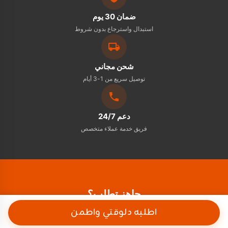
ضمان 30 يوم
استبدال واسترجاع بدون شروط
شحن مجاني
توصيل سريع من 1-3 أيام
دعم 24/7
فريق خدمة عملاء متخصص
جاهز تطلب؟
اطلبه دلوقتي واطمن
استغل العرض قبل ما ينتهي - خصم 56% + شحن مجاني