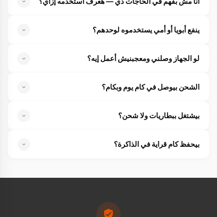
أنا مش بفهم في الحاجات دي — هعرف أستخدمه إزاي؟
حرفياً ضغطة زر واحدة بس. حطه على إيدك واضغط — الشاشة
ينفع أبويا أو أمي يستخدموه لوحدهم؟
الملونة هتقولك النتيجة بالألوان والصوت هينطقهالك. مفيش أي
تعقيد خالص.
أكيد — الجهاز متصمم إنه يكون سهل لكبار السن. فيه قراءة
لو الجهاز وصلني ومعجبنيش أعمل إيه؟
صوتية واضحة فمش محتاجين نظر قوي، وزر واحد بس يبدأ بيه
القياس.
عندك 30 يوم كاملين تجربه — لو مناسبكش لأي سبب كلمنا
الشحن بيوصل في كام يوم وبكام؟
وهنرجعلك فلوسك كاملة من غير ما نسألك ليه.
الشحن مجاني لحد باب بيتك — والدفع عند الاستلام يعني مش
بيشتغل ببطاريات ولا شحن؟
هتدفع أي حاجة غير لما الجهاز يوصلك في إيدك.
بيشتغل ببطاريات عادية متوفرة في أي مكان — يعني مش هتقلق
بيحفظ كام قراية في الذاكرة؟
من شحن أو كهربا ولا أسلاك.
الجهاز فيه ذاكرة بتخزن القراءات القديمة فتقدر تتابع حالتك وتوري
الدكتور التاريخ كله في أي وقت.