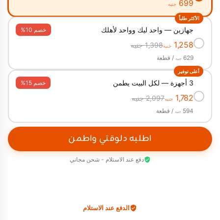
699
جنيه
الأكثر طلباً
جهازين — واحد ليك وواحد لأهلك
خصم 10%
✓
1,258
1,398 جنيه
جنيه
629
/ قطعة
جنيه
أعلى توفير
3 أجهزة — لكل البيت يطمن
خصم 15%
✓
1,782
2,097 جنيه
جنيه
594
/ قطعة
جنيه
اطلبه دلوقتي واطمن
دفع عند الاستلام - شحن مجاني
الدفع عند الاستلام