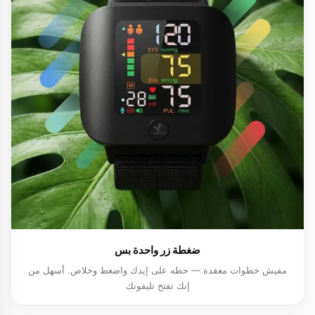
ضغطة زر واحدة بس
مفيش خطوات معقدة — حطه على إيدك واضغط وخلاص. أسهل من
إنك تفتح تليفونك