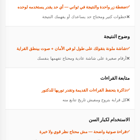
ضغطة زر واحدة والنتيجة في ثواني — أي حد يقدر يستخدمه لوحده
خطوات كتير ومحتاج حد يساعدك أو يفهمك النتيجة
وضوح النتيجة
شاشة ملونة بتقولك على طول لو في الأمان + صوت بينطق القراية
أرقام صغيرة على شاشة عادية ومحتاج تفهمها بنفسك
متابعة القراءات
ذاكرة بتحفظ القراءات القديمة وتقدر توريها للدكتور
كل قراية بتروح ومفيش تاريخ تتابع منه
الاستخدام لكبار السن
قراءة صوتية واضحة — مش محتاج نظر قوي ولا خبرة